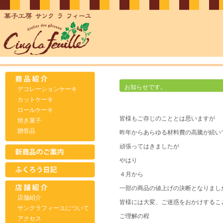
お知らせです。
デコレーションケーキ
カットケーキ
ロールケーキ
皆様もご存じのこととは思いますが
焼き菓子
贈答品
昨年からあらゆる材料費の高騰が続い
頑張ってはきましたが
やはり
４月から
一部の商品の値上げの決断となりまし
店舗紹介
皆様には大変、ご迷惑をおかけするこ
サンクラフィーユについて
ご理解の程
アクセス