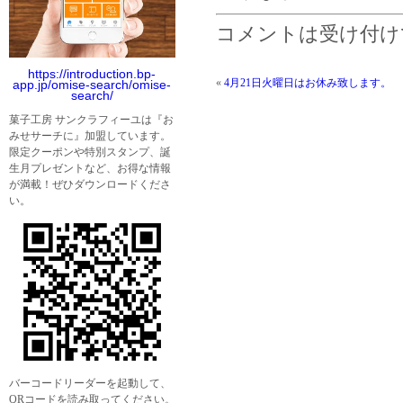
コメントは受け付け
https://introduction.bp-
«
4月21日火曜日はお休み致します。
app.jp/omise-search/omise-
search/
菓子工房 サンクラフィーユは『お
みせサーチに』加盟しています。
限定クーポンや特別スタンプ、誕
生月プレゼントなど、お得な情報
が満載！ぜひダウンロードくださ
い。
バーコードリーダーを起動して、
QRコードを読み取ってください。