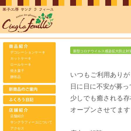
新型コロナウイルス感染拡大防止対
デコレーションケーキ
カットケーキ
ロールケーキ
焼き菓子
いつもご利用ありが
贈答品
日に日に不安が募っ
少しでも癒される存
オープンさせてます
店舗紹介
サンクラフィーユについて
アクセス