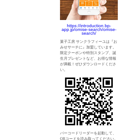
https://introduction.bp-
app.jp/omise-search/omise-
search/
菓子工房 サンクラフィーユは『お
みせサーチに』加盟しています。
限定クーポンや特別スタンプ、誕
生月プレゼントなど、お得な情報
が満載！ぜひダウンロードくださ
い。
バーコードリーダーを起動して、
QRコードを読み取ってください。