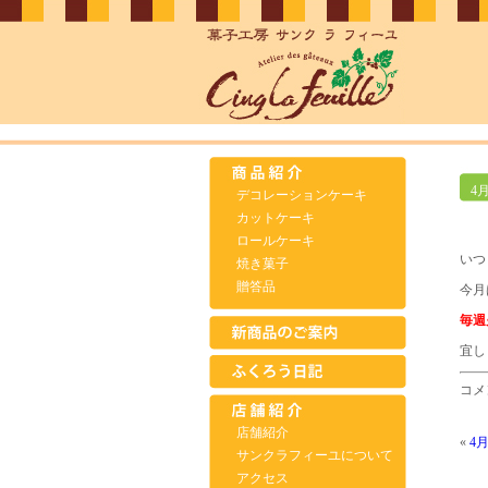
4
デコレーションケーキ
カットケーキ
ロールケーキ
いつ
焼き菓子
贈答品
今月
毎週
宜し
コメ
店舗紹介
«
4
サンクラフィーユについて
アクセス