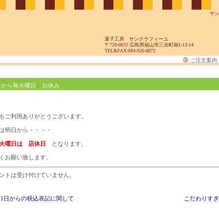
サ
菓子工房 サンクラフィーユ
〒720-0032 広島県福山市三吉町南1-13-14
TEL&FAX:084-926-8872
ご注文案内
月から毎火曜日 お休み
もご利用ありがとうございます。
は明日から・・・・
火曜日は 店休日
となります。
くお願い致します。
ントは受け付けていません。
月1日からの税込表記に関して
こだわりすぎ