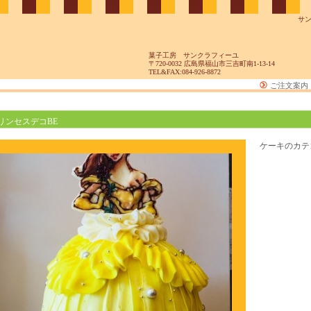
サ
菓子工房 サンクラフィーユ
〒720-0032 広島県福山市三吉町南1-13-14
TEL&FAX:084-926-8872
ご注文案内
リンセスデコBE
ケーキのカテ