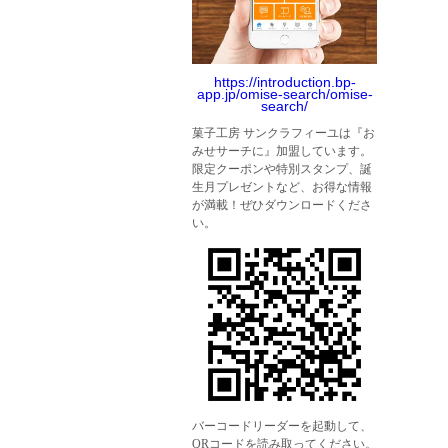
https://introduction.bp-
app.jp/omise-search/omise-
search/
菓子工房 サンクラフィーユは『お
みせサーチに』加盟しています。
限定クーポンや特別スタンプ、誕
生月プレゼントなど、お得な情報
が満載！ぜひダウンロードくださ
い。
バーコードリーダーを起動して、
QRコードを読み取ってください。