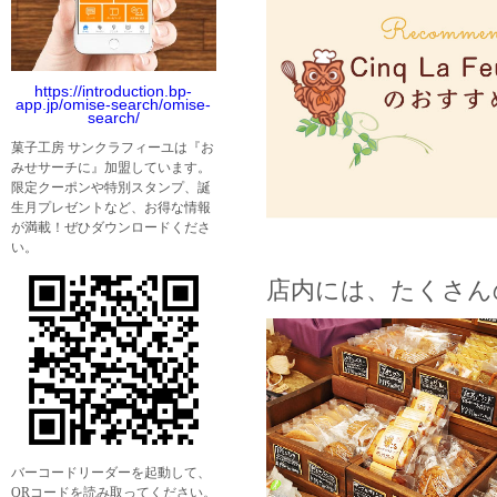
https://introduction.bp-
app.jp/omise-search/omise-
search/
菓子工房 サンクラフィーユは『お
みせサーチに』加盟しています。
限定クーポンや特別スタンプ、誕
生月プレゼントなど、お得な情報
が満載！ぜひダウンロードくださ
い。
店内には、たくさん
バーコードリーダーを起動して、
QRコードを読み取ってください。