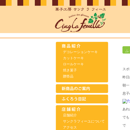
ふ
デコレーションケーキ
カットケーキ
ロールケーキ
スポ
焼き菓子
贈答品
昨日
朝一
息子
あれ
店舗紹介
で
サンクラフィーユについて
で
アクセス