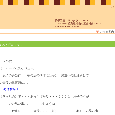
サ
菓子工房 サンクラフィーユ
〒720-0032 広島県福山市三吉町南1-13-14
TEL&FAX:084-926-8872
ご注文案内
くろう日記です。
ーツの秋ーーーー
は ハードなスケジュール
 息子の弁当作り、朝の店の準備に出かけ、尾道への配達をして
の最後の体育祭に。。。
はそっちのけで・・・あっちばかり・・・？？？な 息子ですが
も いい思い出。。。。。でしょうね
 仕事に 復帰。。。（汗） 私もいい思い出 