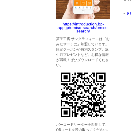
«
９
https://introduction.bp-
app.jp/omise-search/omise-
search/
菓子工房 サンクラフィーユは『お
みせサーチに』加盟しています。
限定クーポンや特別スタンプ、誕
生月プレゼントなど、お得な情報
が満載！ぜひダウンロードくださ
い。
バーコードリーダーを起動して、
QRコードを読み取ってください。