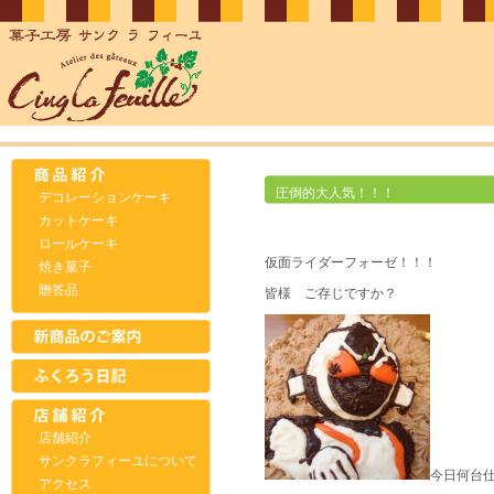
圧倒的大人気！！！
デコレーションケーキ
カットケーキ
ロールケーキ
仮面ライダーフォーゼ！！！
焼き菓子
贈答品
皆様 ご存じですか？
店舗紹介
サンクラフィーユについて
今日何台
アクセス