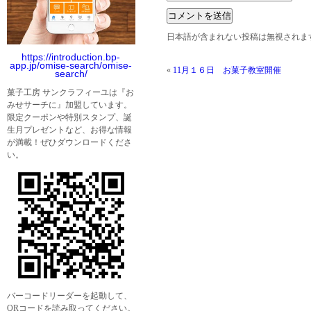
日本語が含まれない投稿は無視されま
https://introduction.bp-
app.jp/omise-search/omise-
«
11月１６日 お菓子教室開催
search/
菓子工房 サンクラフィーユは『お
みせサーチに』加盟しています。
限定クーポンや特別スタンプ、誕
生月プレゼントなど、お得な情報
が満載！ぜひダウンロードくださ
い。
バーコードリーダーを起動して、
QRコードを読み取ってください。