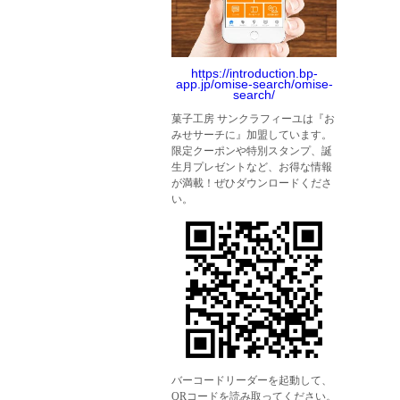
https://introduction.bp-
app.jp/omise-search/omise-
search/
菓子工房 サンクラフィーユは『お
みせサーチに』加盟しています。
限定クーポンや特別スタンプ、誕
生月プレゼントなど、お得な情報
が満載！ぜひダウンロードくださ
い。
バーコードリーダーを起動して、
QRコードを読み取ってください。