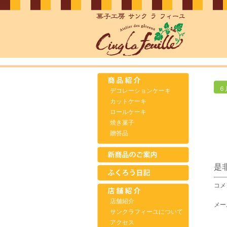
６
デコレーションケーキ
カットケーキ
ロールケーキ
焼き菓子
贈答品
是
コメ
店舗紹介
メー
サンクラフィーユについて
アクセス