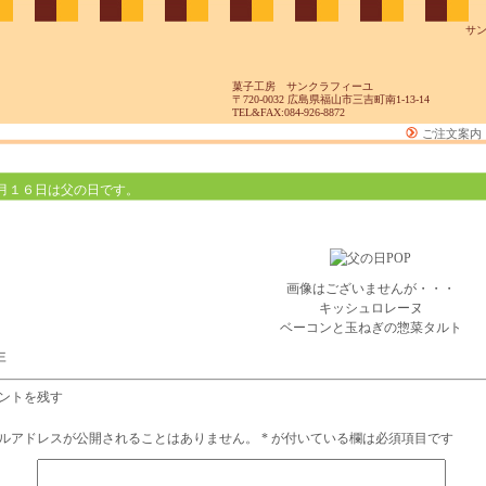
サ
菓子工房 サンクラフィーユ
〒720-0032 広島県福山市三吉町南1-13-14
TEL&FAX:084-926-8872
ご注文案内
月１６日は父の日です。
画像はございませんが・・・
キッシュロレーヌ
ベーコンと玉ねぎの惣菜タルト
非
ントを残す
ルアドレスが公開されることはありません。
*
が付いている欄は必須項目です