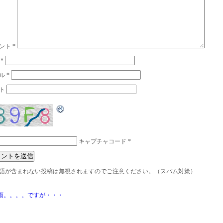
ント
*
前
*
ル
*
ト
キャプチャコード
*
語が含まれない投稿は無視されますのでご注意ください。（スパム対策）
雨。。。。ですが・・・