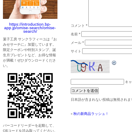
https://introduction.bp-
コメント
*
app.jp/omise-search/omise-
search/
名前
*
菓子工房 サンクラフィーユは『お
メール
*
みせサーチに』加盟しています。
限定クーポンや特別スタンプ、誕
サイト
生月プレゼントなど、お得な情報
が満載！ぜひダウンロードくださ
い。
キャ
日本語が含まれない投稿は無視されま
«
秋の新商品ラッシュ！
バーコードリーダーを起動して、
QRコードを読み取ってください。