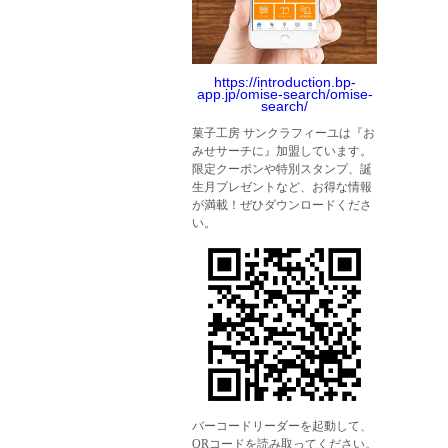
https://introduction.bp-
app.jp/omise-search/omise-
search/
菓子工房 サンクラフィーユは『お
みせサーチに』加盟しています。
限定クーポンや特別スタンプ、誕
生月プレゼントなど、お得な情報
が満載！ぜひダウンロードくださ
い。
バーコードリーダーを起動して、
QRコードを読み取ってください。