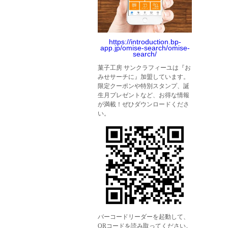
https://introduction.bp-
app.jp/omise-search/omise-
search/
菓子工房 サンクラフィーユは『お
みせサーチに』加盟しています。
限定クーポンや特別スタンプ、誕
生月プレゼントなど、お得な情報
が満載！ぜひダウンロードくださ
い。
バーコードリーダーを起動して、
QRコードを読み取ってください。