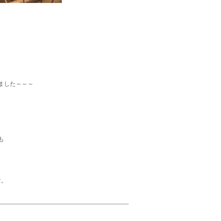
ました～～～
も
す。