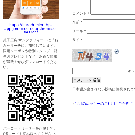
コメント
*
名前
*
https://introduction.bp-
app.jp/omise-search/omise-
メール
*
search/
サイト
菓子工房 サンクラフィーユは『お
みせサーチに』加盟しています。
限定クーポンや特別スタンプ、誕
生月プレゼントなど、お得な情報
が満載！ぜひダウンロードくださ
い。
キャ
日本語が含まれない投稿は無視されま
«
12月の写ッキーのご利用、ご予約に
バーコードリーダーを起動して、
QRコードを読み取ってください。