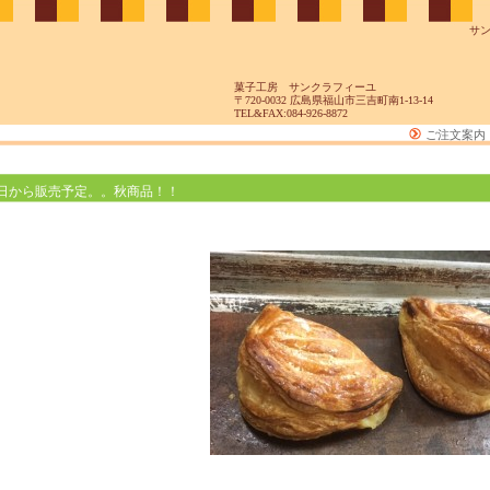
サ
菓子工房 サンクラフィーユ
〒720-0032 広島県福山市三吉町南1-13-14
TEL&FAX:084-926-8872
ご注文案内
日から販売予定。。秋商品！！