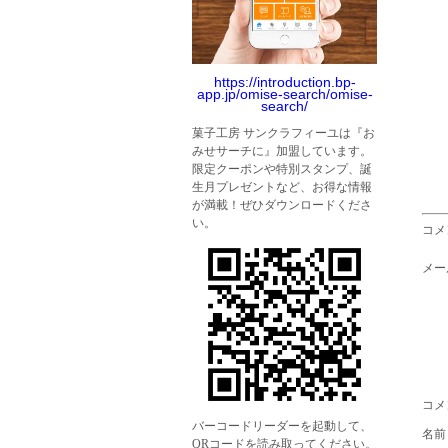
https://introduction.bp-
app.jp/omise-search/omise-
search/
菓子工房 サンクラフィーユは『お
みせサーチに』加盟しています。
限定クーポンや特別スタンプ、誕
生月プレゼントなど、お得な情報
が満載！ぜひダウンロードくださ
い。
コメ
メー
コメ
バーコードリーダーを起動して、
名
QRコードを読み取ってください。