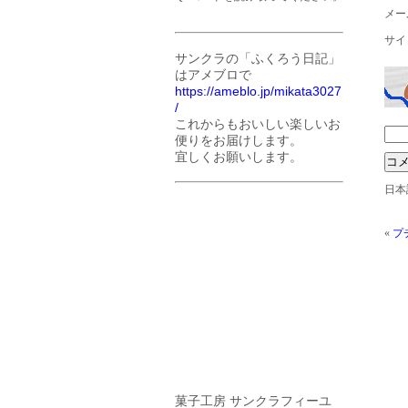
メー
サイ
サンクラの「ふくろう日記」
はアメブロで
https://ameblo.jp/mikata3027
/
これからもおいしい楽しいお
便りをお届けします。
宜しくお願いします。
日本
«
プ
菓子工房 サンクラフィーユ