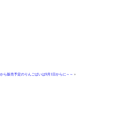
から販売予定のりんごぱいは9月1日からに～～
»